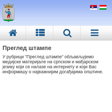
Преглед штампе
У рубрици "Преглед штампе" обљављујемо
медијске материјале на српском и мађарском
језику који се налазе на интернету и који Вас
информишу о најважнијим догађајима општине.