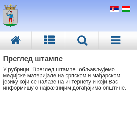
Преглед штампе
У рубрици "Преглед штампе" обљављујемо
медијске материјале на српском и мађарском
језику који се налазе на интернету и који Вас
информишу о најважнијим догађајима општине.