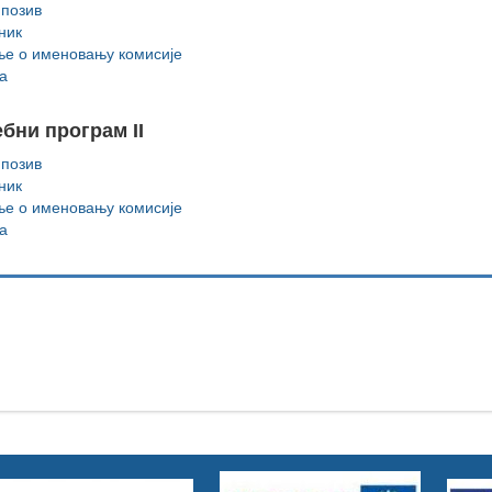
 позив
ник
е о именовању комисије
а
бни програм II
 позив
ник
е о именовању комисије
а