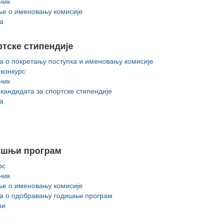
ник
е о именовању комисије
а
тске стипендије
а о покретању поступка и именовању комисије
 конкурc
ник
 кандидата за спортске стипендије
а
ишњи програм
рс
ник
е о именовању комисије
а о одобравању годишњи програм
ри