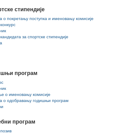
тске стипендије
а о покретању поступка и именовању комисије
 конкурc
ник
 кандидата за спортске стипендије
а
ишњи програм
рс
ник
е о именовању комисије
а о одобравању годишњи програм
ри
ебни програм
 позив