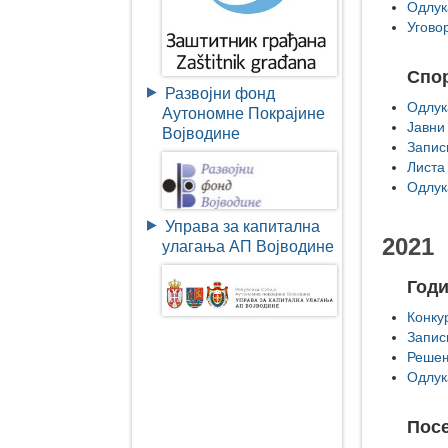
Одлук
Угово
Спор
Развојни фонд
Одлук
Аутономне Покрајине
Јавни
Војводине
Запис
Листа
Одлук
Управа за капитална
2021
улагања АП Војводине
Год
Конку
Запис
Решењ
Одлук
Посе