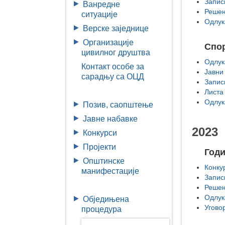
Запис
Ванредне
Решењ
ситуације
Одлук
Верске заједнице
Организације
Спор
цивилног друштва
Одлук
Контакт особе за
Јавни
сарадњу са ОЦД
Запис
Листа
Одлук
Позив, саопштење
Јавне набавке
2023
Конкурси
Пројекти
Год
Општинске
Конку
манифестације
Запис
Решењ
Одлук
Обједињена
Угово
процедура