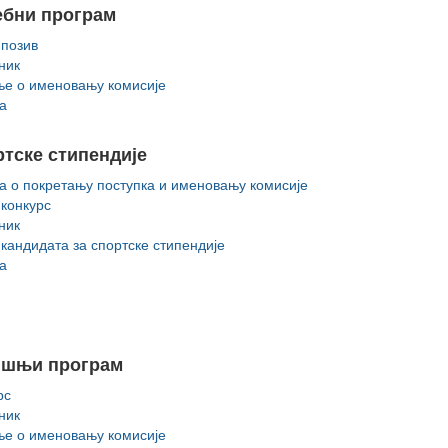
ебни програм
 позив
ник
е о именовању комисије
а
тске стипендије
а о покретању поступка и именовању комисије
 конкурc
ник
 кандидата за спортске стипендије
а
ишњи програм
рс
ник
е о именовању комисије