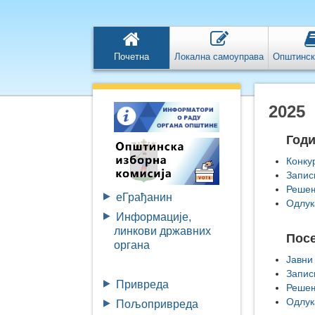
Почетна
Локална самоуправа
Општинск
2025
Год
Конку
Запис
Решењ
eГрађанин
Одлук
Информације,
линкови државних
Пос
органа
Јавни
Запис
Привреда
Решењ
Одлук
Пољопривреда