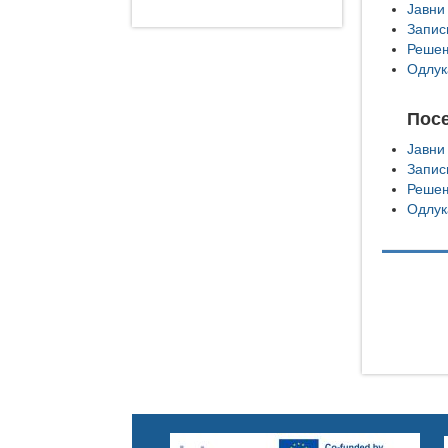
Јавни
Запис
Решењ
Одлук
Посе
Јавни
Запис
Решењ
Одлук