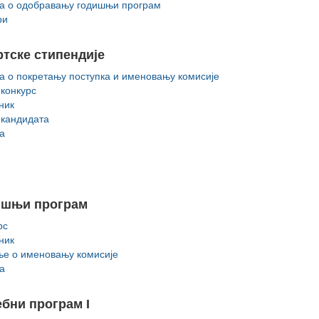
а о одобравању годишњи програм
ри
тске стипендије
а о покретању поступка и именовању комисије
 конкурc
ник
 кандидата
а
ишњи програм
рс
ник
е о именовању комисије
а
бни програм I