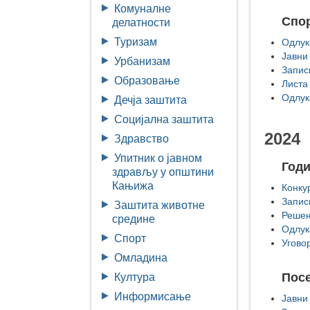
Комуналне
Спор
делатности
Туризам
Одлук
Јавни
Урбанизам
Запис
Образовање
Листа
Одлук
Дечја заштита
Социјална заштита
2024
Здравство
Упитник о јавном
Год
здрављу у општини
Кањижа
Конку
Запис
Заштита животне
Решењ
средине
Одлук
Спорт
Угово
Омладина
Пос
Култура
Информисање
Јавни