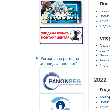
Пос
Јавни
Запис
Решењ
Одлук
Спор
Одлук
Јавни
Запис
Регионална развојна
Листа
агенција „Панонрег“
Одлук
2022
Год
Конку
Запис
Решењ