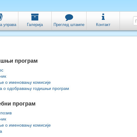
а управа
Галерија
Преглед штампе
Контакт
ишњи програм
рс
ник
е о именовању комисије
а о одобравању годишњи програм
ебни програм
 позив
ник
е о именовању комисије
а