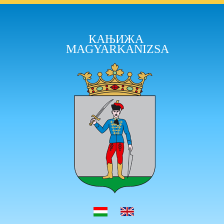
КАЊИЖА
MAGYARKANIZSA