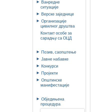
Ванредне
ситуације
Верске заједнице
Организације
цивилног друштва
Контакт особе за
сарадњу са ОЦД
Позив, саопштење
Јавне набавке
Конкурси
Пројекти
Општинске
манифестације
Обједињена
процедура