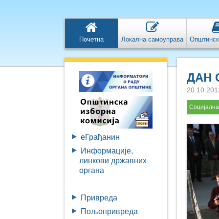
Почетна
Локална самоуправа
Општинск
ДАН
20.10.201
Социјална
eГрађанин
Информације,
линкови државних
органа
Привреда
Пољопривреда