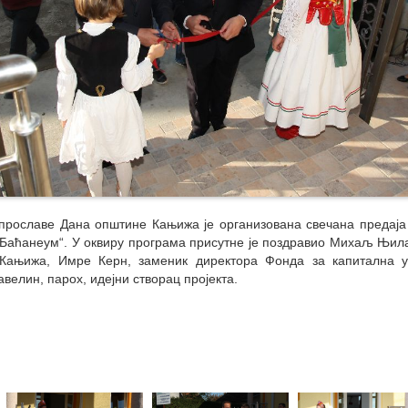
 прославе Дана општине Кањижа је организована свечана предаја
„Баћанеум“. У оквиру програма присутне је поздравио Михаљ Њил
Кањижа, Имре Керн, заменик директора Фонда за капитална 
велин, парох, идејни створац пројекта.