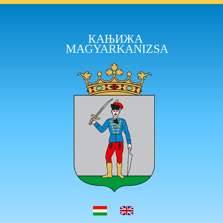
КАЊИЖА
MAGYARKANIZSA