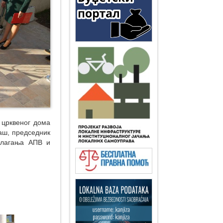
 црквеног дома
аш, председник
улагања АПВ и