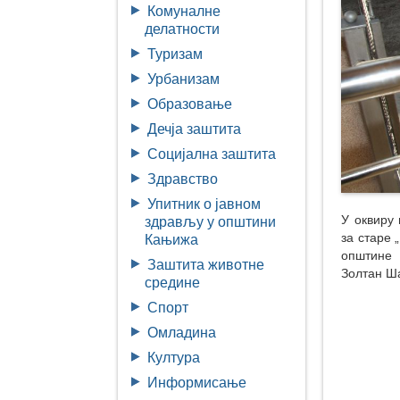
Комуналне
делатности
Туризам
Урбанизам
Образовање
Дечја заштита
Социјална заштита
Здравство
Упитник о јавном
У оквиру
здрављу у општини
за старе 
Кањижа
општине 
Заштита животне
Золтан Ша
средине
Спорт
Омладина
Култура
Информисање