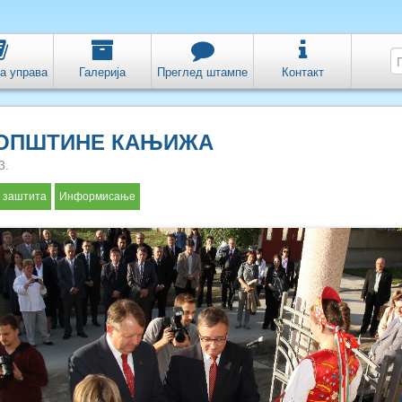
а управа
Галерија
Преглед штампе
Контакт
 ОПШТИНЕ КАЊИЖА
3.
 заштита
Информисање