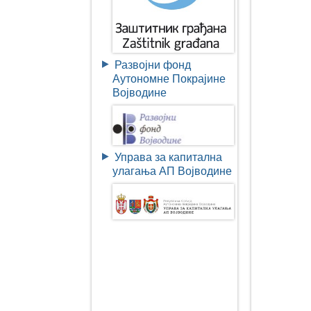
Развојни фонд
Аутономне Покрајине
Војводине
Управа за капитална
улагања АП Војводине