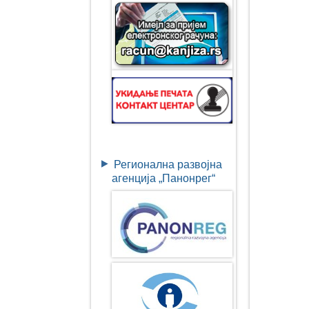
Регионална развојна
агенција „Панонрег“