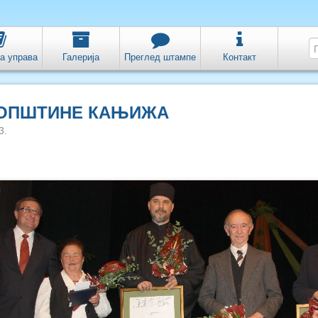
а управа
Галерија
Преглед штампе
Контакт
 ОПШТИНЕ КАЊИЖА
3.