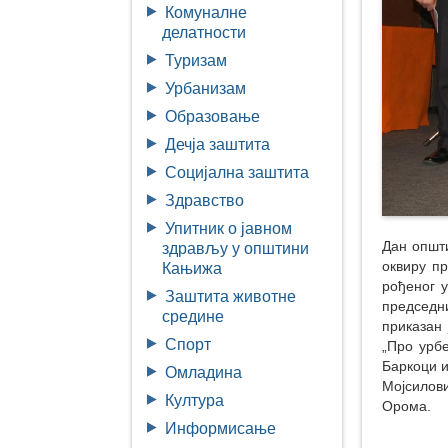
Комуналне
делатности
Туризам
Урбанизам
Образовање
Дечја заштита
Социјална заштита
Здравство
Упитник о јавном
Дан општи
здрављу у општини
оквиру п
Кањижа
рођеног 
Заштита животне
председн
средине
приказан 
Спорт
„Про урбе
Баркоци и
Омладина
Мојсилов
Култура
Орома.
Информисање