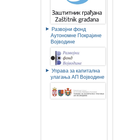
Развојни фонд
Аутономне Покрајине
Војводине
Управа за капитална
улагања АП Војводине