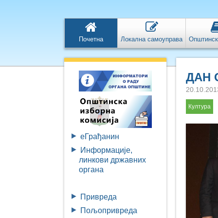
Почетна
Локална самоуправа
Општинск
ДАН
20.10.201
Култура
eГрађанин
Информације,
линкови државних
органа
Привреда
Пољопривреда