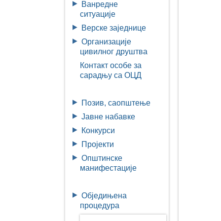
Ванредне
ситуације
Верске заједнице
Организације
цивилног друштва
Контакт особе за
сарадњу са ОЦД
Позив, саопштење
Јавне набавке
Конкурси
Пројекти
Општинске
манифестације
Обједињена
процедура