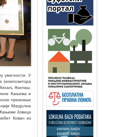
у уметности. У
а (композитора
р Михаљ Њилаш,
тине Кањижа и
инско признање
нзији Магдолна
 Кањижи Јовица
жебет Ковач из