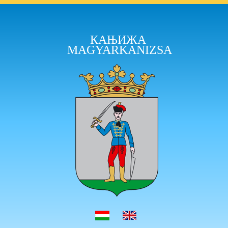
КАЊИЖА
MAGYARKANIZSA