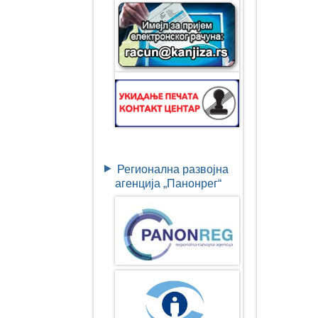
Регионална развојна
агенција „Панонрег“