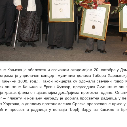
не Кањижа је обележен и свечаном академијом 20. октобра у Дом
рограма је уприличен концерт музичким делима Тибора Харшањиј
у Кањижи 1898. год.). Након концерта су одржали свечани гово
ик општине Кањижа и Ервин Хужвар, председник Скупштине опш
је кратак филм о најважнијим догађајима протекле године. Општ
” – плакету и новчану награду је добила просветна радница у пе
з Хоргоша, а диплому протонамесник Српске православне цркве у
ић и просвет­ни радници у пензији Ђерђ Варју из Кањиже и Ер