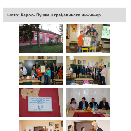
Фото: Карољ Пушкаш грађевински инжињер