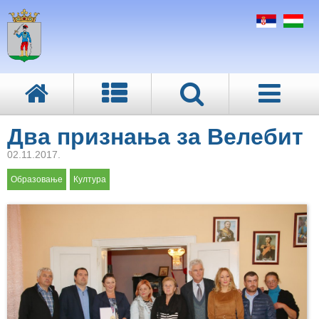
Два признања за Велебит
02.11.2017.
Образовање
Култура