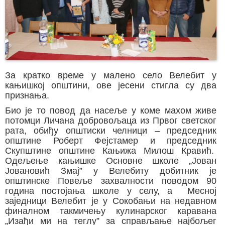
За кратко време у малено село Велебит у
кањишкој општини, ове јесени стигла су два
признања.
Био је то повод да насеље у коме махом живе
потомци Личана добровољаца из Првог светског
рата, обиђу општиски челници – председник
општине Роберт Фејстамер и председник
Скупштине општине Кањижа Милош Кравић.
Одељење кањишке Основне школе „Јован
Јовановић Змај” у Велебиту добитник је
општинске Повеље захвалности поводом 90
година постојања школе у селу, а Месној
заједници Велебит је у Сокобањи на недавном
финалном такмичењу кулинарског каравана
„Изађи ми на теглу” за справљање најбољег