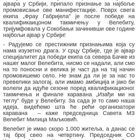
ајвара у Србији, припало признање за најбоље
промовисање ове манифестације. Поврх свега
екипа „Фрау Габријела” је после победе на
квалификаицоном такмичењу у Велебиту,
тријумфовала у Сокобањи зачинивши ове године
најбољи ајвар у Србији!
- Радујемо се престижним признањима која су
нама изузетно драга. У срцу Србије, где је ајвар
специјалитет да победи екипа са севера Бачке из
нашег малог Велебита, нисмо се надали, али смо
на то поносни и велика је част да на тај начин
промовишемо село. Не знам да ли је за нас то
превелики залогај, али имамо амбиција и јако би
волели да идуће сезоне поред квалификационог
такмичења и финале каравана „Изађи ми на
теглу” буде у Велебиту. За сада је то само наша
идеја, видећемо шта ће рећи организатори
каравана – каже председница Савета МЗ
Велебит Милица Маљковић.
Велебит је имао скоро 1.000 житеља, а данас се
тај број свео на четвртину. Председник СО