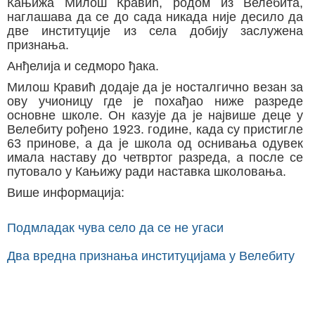
Кањижа Милош Кравић, родом из Велебита,
наглашава да се до сада никада није десило да
две институције из села добију заслужена
признања.
Анђелија и седморо ђака.
Милош Кравић додаје да је носталгично везан за
ову учионицу где је похађао ниже разреде
основне школе. Он казује да је највише деце у
Велебиту рођено 1923. године, када су пристигле
63 принове, а да је школа од оснивања одувек
имала наставу до четвртог разреда, а после се
путовало у Кањижу ради наставка школовања.
Више информација:
Подмладак чува село да се не угаси
Два вредна признања институцијама у Велебиту