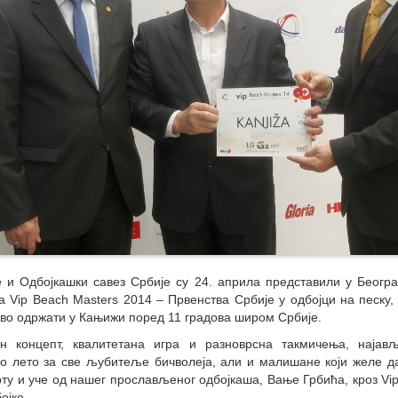
e и Одбојкашки савез Србије су 24. априла представили у Београ
 Vip Beach Masters 2014 – Првенства Србије у одбојци на песку, 
во одржати у Кањижи поред 11 градова широм Србије.
ан концепт, квалитетана игра и разноврсна такмичења, најав
о лето за све љубитеље бичволеја, али и малишане који желе да
ту и уче од нашег прослављеног одбојкаша, Вање Грбића, кроз Vi
ојке.