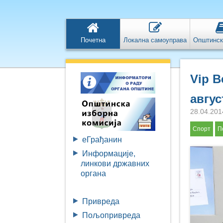
Почетна
Локална самоуправа
Општинск
Vip B
авгус
28.04.201
Спорт
П
eГрађанин
Информације,
линкови државних
органа
Привреда
Пољопривреда