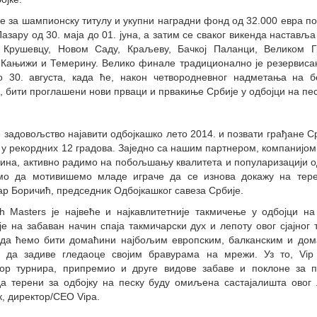
 за шампионску титулу и укупни наградни фонд од 32.000 евра п
азару од 30. маја до 01. јуна, а затим се сваког викенда наставља
 Крушевцу, Новом Саду, Краљеву, Бачкој Паланци, Великом Гр
Кањижи и Темерину. Велико финале традиционално је резервисано
о 30. августа, када ће, након четвородневног надметања на б
, бити проглашени нови прваци и првакиње Србије у одбојци на пес
е задовољство најавити одбојкашко лето 2014. и позвати грађане С
у рекордних 12 градова. Заједно са нашим партнером, компанијом 
ина, активно радимо на побољшању квалитета и популаризацији од
мо да мотивишемо младе играче да се изнова докажу на терен
р Боричић, председник Одбојкашког савеза Србије.
h Masters је највеће и најкавлитетније такмичење у одбојци на
е на забаван начин спаја такмичарски дух и лепоту овог сјајног 
 да ћемо бити домаћини најбољим европским, балканским и до
ју да задиве гледаоце својим бравурама на мрежи. Уз то, Vip 
тор турнира, припремио и друге видове забаве и поклоне за п
а терени за одбојку на песку буду омиљена састајалишта овог л
к, директор/CEO Vipa.