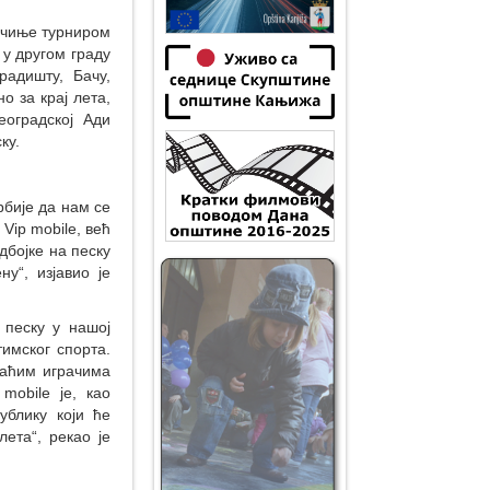
очиње турниром
 у другом граду
адишту, Бачу,
 за крај лета,
еоградској Ади
ку.
рбије да нам се
Vip mobile, већ
бојке на песку
у“, изјавио је
 песку у нашој
тимског спорта.
маћим играчима
mobile је, као
ублику који ће
ета“, рекао је