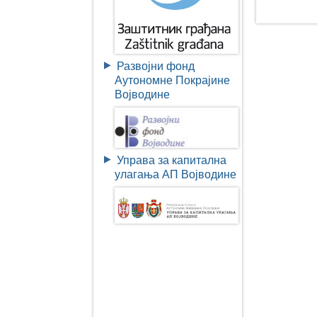
Развојни фонд
Аутономне Покрајине
Војводине
Управа за капитална
улагања АП Војводине