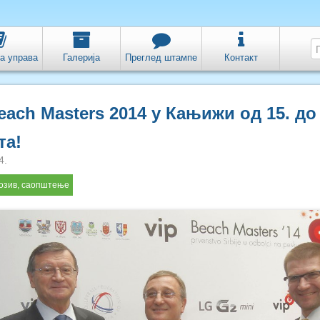
а управа
Галерија
Преглед штампе
Контакт
each Masters 2014 у Кањижи од 15. до 
та!
4.
озив, саопштење