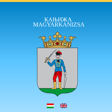
КАЊИЖА
MAGYARKANIZSA