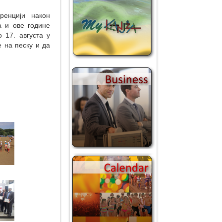
енцији након
а и ове године
 17. августа у
е на песку и да