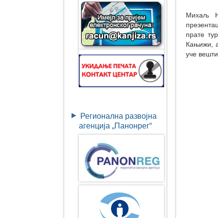
Михаљ Њ
презента
прате тур
Кањижи, а
уче вешти
Регионална развојна
агенција „Панонрег“