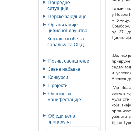
Ванредне
ситуације
Такмичење
у Новом П
Верске заједнице
– Ужицу,
Организације
Сомбору, 
цивилног друштва
од 27. д
Циганлији
Контакт особе за
сарадњу са ОЦД
„Велико ј
Позив, саопштење
придруже 
седам год
Јавне набавке
и успева
Конкурси
Александа
Пројекти
„Vip Beac
земљи кој
Општинске
Чули сте
манифестације
који зна
организа
Обједињена
учинити д
процедура
Дејан Тур