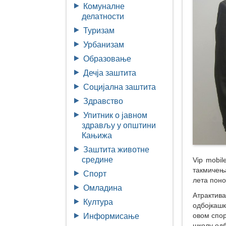
Комуналне
делатности
Туризам
Урбанизам
Образовање
Дечја заштита
Социјална заштита
Здравство
Упитник о јавном
здрављу у општини
Кањижа
Заштита животне
средине
Vip mobil
такмичења
Спорт
лета поно
Омладина
Атрактив
Култура
одбојкашк
овом спор
Информисање
школу одб