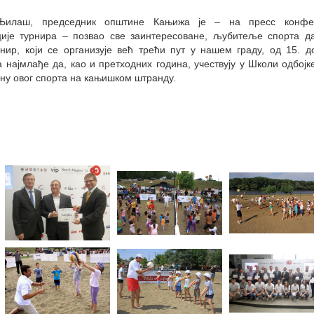
илаш, председник општине Кањижа је – на пресс конфер
ције турнира – позвао све заинтересоване, љубитеље спорта д
нир, који се организује већ трећи пут у нашем граду, од 15. до
 најмлађе да, као и претходних година, учествују у Школи одбојк
ну овог спорта на кањишком штранду.