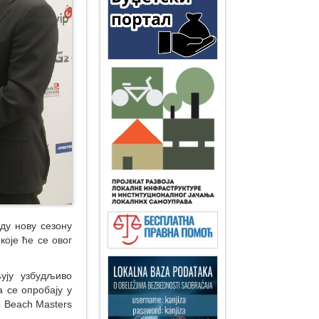
ду нову сезону
које ће се овог
љују узбудљиво
 се опробају у
p Beach Masters