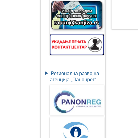
Регионална развојна
агенција „Панонрег“