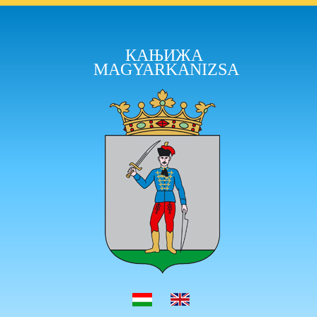
КАЊИЖА
MAGYARKANIZSA