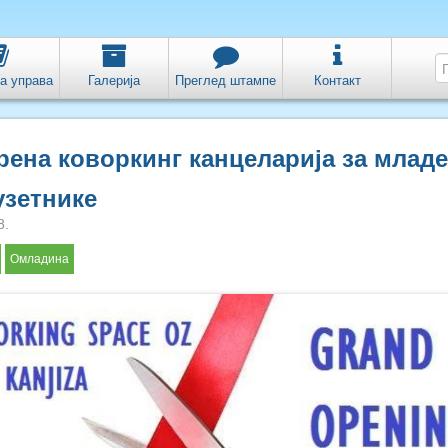
а управа
Галерија
Преглед штампе
Контакт
ена коворкинг канцеларија за младе
узетнике
8.
Омладина