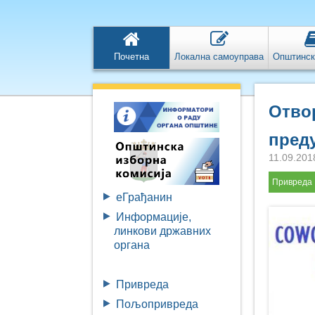
Почетна
Локална самоуправа
Општинск
Отвор
пред
11.09.201
Привреда
eГрађанин
Информације,
линкови државних
органа
Привреда
Пољопривреда