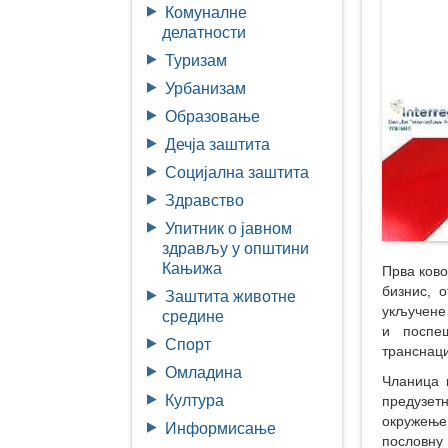
Комуналне
делатности
Туризам
Урбанизам
Образовање
Дечја заштита
Социјална заштита
Здравство
Упитник о јавном
здрављу у општини
Кањижа
Прва ково
бизнис, 
Заштита животне
укључене
средине
и поспе
Спорт
транснац
Омладина
Чланица 
Култура
предузет
окружење 
Информисање
пословну 