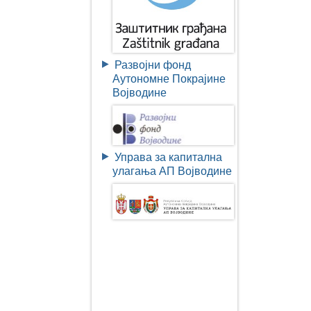
Развојни фонд
Аутономне Покрајине
Војводине
Управа за капитална
улагања АП Војводине