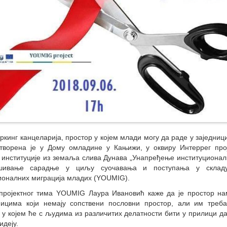
ркинг канцеларија, простор у којем млади могу да раде у заједници
отворена је у Дому омладине у Кањижи, у оквиру Интеррег прој
 институције из земаља слива Дунава „Унапређење институционал
шивање сарадње у циљу суочавања и поступања у складу
ионалних миграција младих (YOUMIG).
пројектног тима YOUMIG Лаура Ивановић каже да је простор н
ницима који немају сопствени пословни простор, али им треб
у којем ће с људима из различитих делатности бити у прилици да 
идеју.