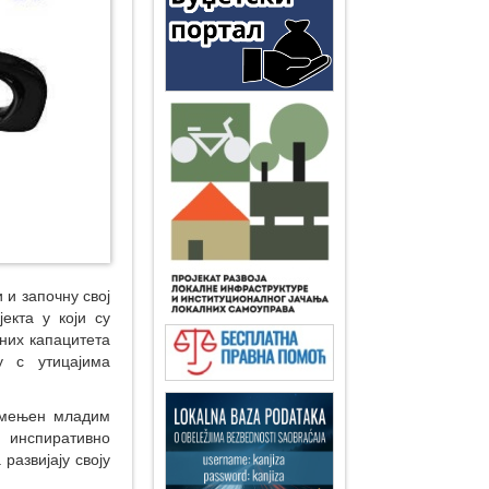
 и започну свој
екта у који су
них капацитета
 с утицајима
амењен младим
а инспиративно
развијају своју