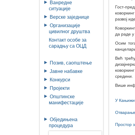
Ванредне
Гост-пред
ситуације
коворкинг
Верске заједнице
развој ид
Организације
Коворкинг
цивилног друштва
да раде у
Контакт особе за
Осим тога
сарадњу са ОЦД
канцелари
Већ трећу
Позив, саопштење
дизајнер
коворкин
Јавне набавке
средини.
Конкурси
Више инф
Пројекти
Општинске
У Кањижи 
манифестације
Отварање 
Обједињена
Простор 
процедура