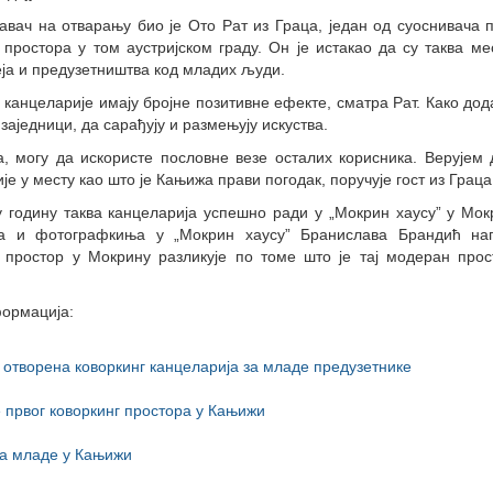
авач на отварању био је Ото Рат из Граца, један од суоснивача 
 простора у том аустријском граду. Он је истакао да су таква м
еја и предузетништва код младих људи.
 канцеларије имају бројне позитивне ефекте, сматра Рат. Како дод
 заједници, да сарађују и размењују искуства.
, могу да искористе пословне везе осталих корисника. Верујем 
је у месту као што је Кањижа прави погодак, поручује гост из Граца
 годину таква канцеларија успешно ради у „Мокрин хаусу” у Мок
ка и фотографкиња у „Мокрин хаусу” Бранислава Брандић на
г простор у Мокрину разликује по томе што је тај модеран прос
ормација:
отворена коворкинг канцеларија за младе предузетнике
првог коворкинг простора у Кањижи
за младе у Кањижи