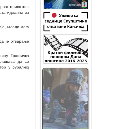
првог приватног
еста идеална за
аје, млади могу
да је отварање
.
рину. Графичка
глашава да се
тор у руралној