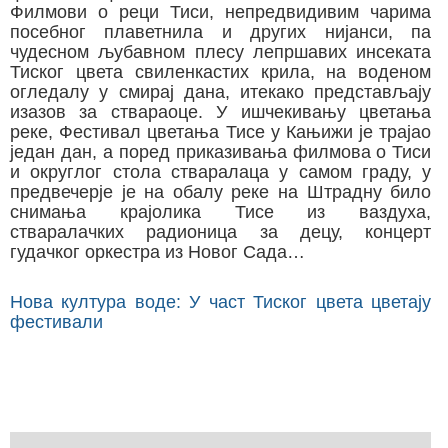
Филмови о реци Тиси, непредвидивим чарима
посебног плаветнила и других нијанси, па
чудесном љубавном плесу лепршавих инсеката
Тиског цвета свиленкастих крила, на воденом
огледалу у смирај дана, итекако представљају
изазов за ствараоце. У ишчекивању цветања
реке, Фестивал цветања Тисе у Кањижи је трајао
један дан, а поред приказивања филмова о Тиси
и округлог стола стваралаца у самом граду, у
предвечерје је на обалу реке на Штрадну било
снимања крајолика Тисе из ваздуха,
стваралачких радионица за децу, концерт
гудачког оркестра из Новог Сада…
Нова култура воде: У част Тиског цвета цветају
фестивали