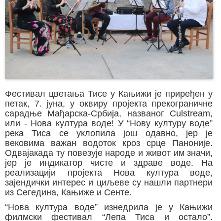
Фестивал цветања Тисе у Кањижи је приређен у
петак, 7. јуна, у оквиру пројекта прекограничне
сарадње Мађарска-Србија, названог Culstream,
или - Нова култура воде! У “Нову културу воде”
река Тиса се уклопила још одавно, јер је
вековима важан водоток кроз срце Паноније.
Одвајакада ту повезује народе и живот им значи,
јер је индикатор чисте и здраве воде. На
реализацији пројекта Нова култура воде,
зајендички интерес и циљеве су нашли партнери
из Сегедина, Кањиже и Сенте.
“Нова култура воде” изнедрила је у Кањижи
филмски фестивал “Лепа Тиса и остало”.