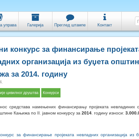
а управа
Галерија
Преглед штампе
Контакт
вни конкурс за финансирање пројекат
дних организација из буџета општи
а за 2014. годину
4.
ије цивилног друштва
Конкурси
знос средстава намењених финансирању пројеката невладиних о
штине Кањижа по II. јавном конкурсу за
20
1
4
. годину износи:
3.000.
 конкурс за финансирање пројеката невладних организација из 