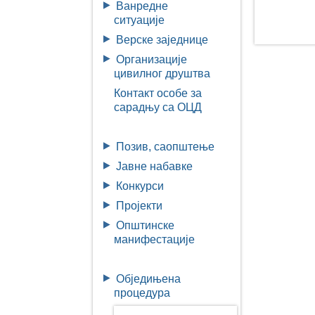
Ванредне
ситуације
Верске заједнице
Организације
цивилног друштва
Контакт особе за
сарадњу са ОЦД
Позив, саопштење
Јавне набавке
Конкурси
Пројекти
Општинске
манифестације
Обједињена
процедура