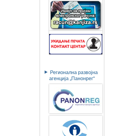
Регионална развојна
агенција „Панонрег“