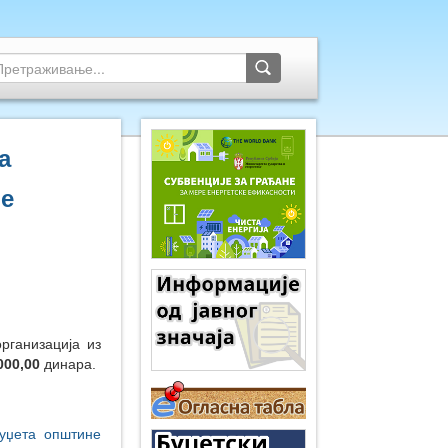
а
не
рганизација из
000,00
динара.
буџета општине