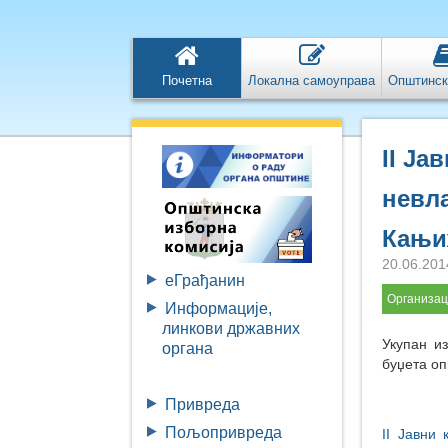
Почетна
Локална самоуправа
Општинск
II Ја
невла
Кањиж
20.06.201
eГрађанин
Организац
Информације,
линкови државних
Укупан и
органа
буџета оп
Привреда
Пољопривреда
II Јавни