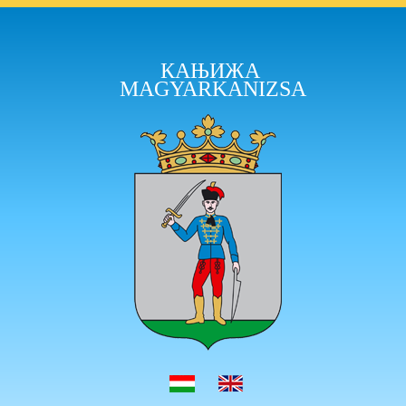
КАЊИЖА
MAGYARKANIZSA