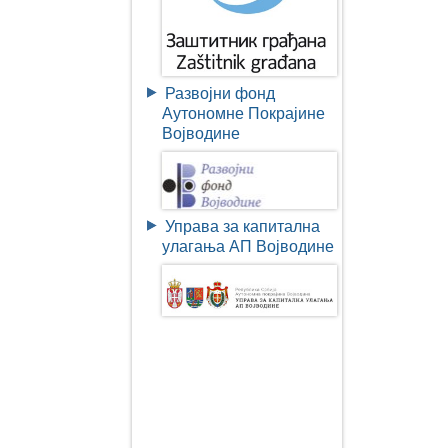
Развојни фонд
Аутономне Покрајине
Војводине
Управа за капитална
улагања АП Војводине