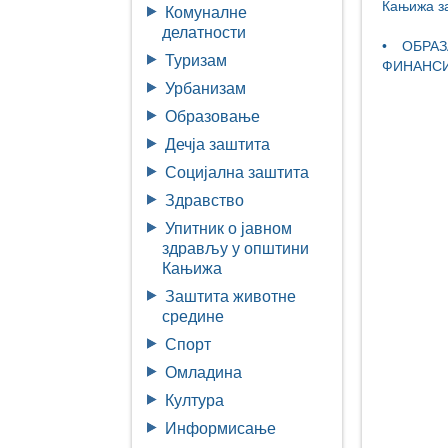
Кањижа за
Комуналне
делатности
• ОБРА
Туризам
ФИНАНСИ
Урбанизам
Образовање
Дечја заштита
Социјална заштита
Здравство
Упитник о јавном
здрављу у општини
Кањижа
Заштита животне
средине
Спорт
Омладина
Култура
Информисање