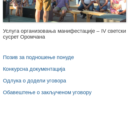
Услуга организовања манифестације – IV светски
сусрет Оромчана
Позив за подношење понуде
Конкурсна документација
Одлука о додели уговора
Обавештење о закљученом уговору