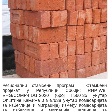
Регионални стамбени програм – Стамбени
пројекат у Републици Србији: RHP-W8-
VHG/COMP4-DG-2020 (број I-560-35 унутар
Општине Кањижа и 9-9/638 унутар Комесаријата
за избеглице и миграције) између Комесаријата
за избеглице и миграције, Јединице за