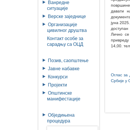
Ванредне
површине
ситуације
давати н
Верске заједнице
документа
јуна 2025
Организације
доступан
цивилног друштва
Лично се
Контакт особе за
привреду 
сарадњу са ОЦД
14,00. тел
Позив, саопштење
Јавне набавке
Оглас за
Конкурси
Србије у
Пројекти
Општинске
манифестације
Обједињена
процедура