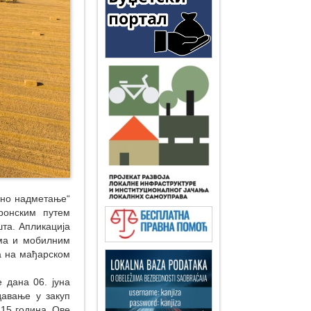
вно надметање“
ронским путем
та. Апликација
има и мобилним
ја на мађарском
е дана 06. јуна
давање у закуп
15 година. Ове