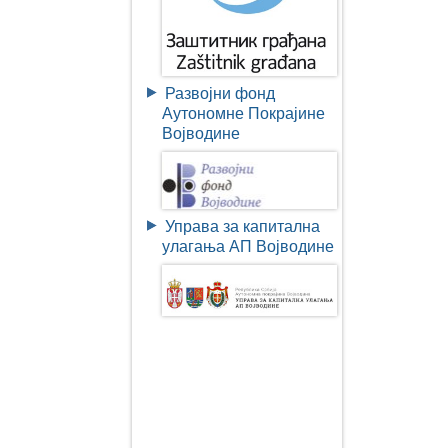
Развојни фонд
Аутономне Покрајине
Војводине
Управа за капитална
улагања АП Војводине