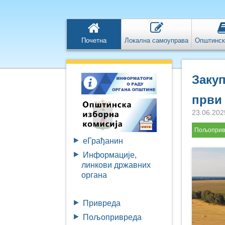
Почетна
Локална самоуправа
Општинск
Заку
први 
23.06.202
Пољоприв
eГрађанин
Информације,
линкови државних
органа
Привреда
Пољопривреда