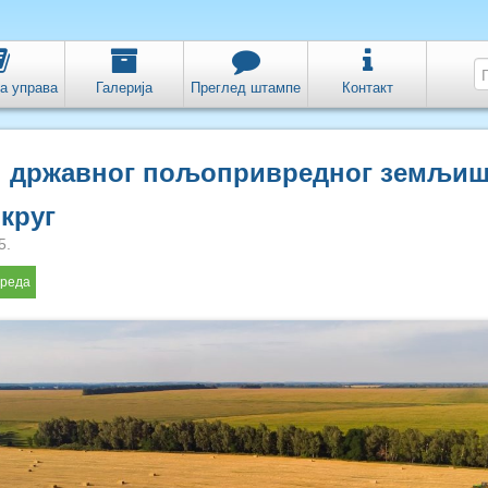
а управа
Галерија
Преглед штампе
Контакт
п државног пољопривредног земљиш
круг
5.
реда