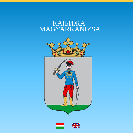
КАЊИЖА
MAGYARKANIZSA