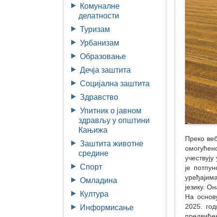
Комуналне
делатности
Туризам
Урбанизам
Образовање
Дечја заштита
Социјална заштита
Здравство
Упитник о јавном
здрављу у општини
Кањижа
Преко ве
Заштита животне
омогућен
средине
учествују
Спорт
је потпу
уређајима
Омладина
језику. О
Култура
На основу
2025. год
Информисање
предвиђен