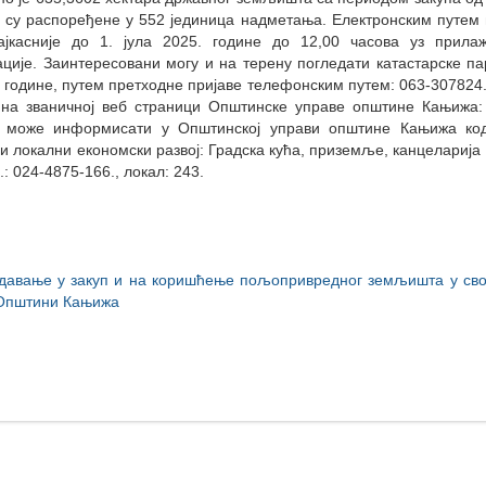
 су распоређене у 552 јединица надметања. Електронским путем 
ајкасније до 1. јула 2025. године до 12,00 часова уз прила
ције. Заинтересовани могу и на терену погледати катастарске па
. године, путем претходне пријаве телефонским путем: 063-307824.
 на званичној веб страници Општинске управе општине Кањижа
 може информисати у Општинској управи општине Кањижа к
и локални економски развој: Градска кућа, приземље, канцеларија б
.: 024-4875-166., локал: 243.
 давање у закуп и на коришћење пољопривредног земљишта у сво
 Општини Кањижа