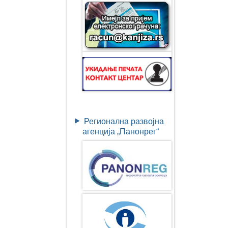
Регионална развојна
агенција „Панонрег“