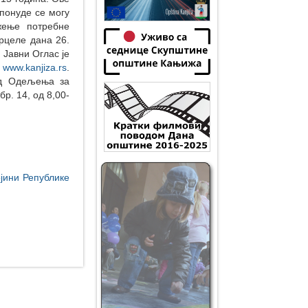
понуде се могу
жење потребне
рцеле дана 26.
 Јавни Оглас је
:
www.kanjiza.rs
.
од Одељења за
р. 14, од 8,00-
јини Републике