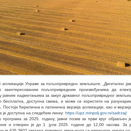
б апликације Управе за пољопривредно земљиште, „Дигитално ја
о заинтересованим пољопривредним произвођачима да елект
 у јавним надметањима за закуп државног пољопривредног земљиш
но бесплатна, доступна свима, и може се користити на рачунар
. Постоји ћирилична и латинична верзија апликације, као и верзи
на је доступна на следећем линку:
https://upz.minpolj.gov.rs/sadrzaj/
 програма за 2025. годину, јавни позив за први круг објављен ј
ине и отворен је до 1. јула 2025. године до 12,00 часова. За 
о је 635,3602 хектара државног земљишта са периодом закупа од 