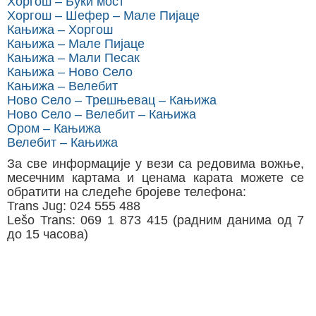
Хоргош – Буки мост
Хоргош – Шефер – Малe Пијацe
Кањижа – Хоргош
Кањижа – Малe Пијацe
Кањижа – Мали Песак
Кањижа – Ново Село
Кањижа – Велебит
Ново Село – Трешњевац – Кањижа
Ново Село – Велебит – Кањижа
Ором – Кањижа
Велебит – Кањижа
За све информације у вези са редовима вожње,
месечним картама и ценама карата можете се
обратити на следеће бројеве телефона:
Trans Jug: 024 555 488
Lešo Trans: 069 1 873 415 (радним данима од 7
до 15 часова)