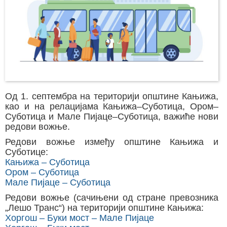
Од 1. септембра на територији општине Кањижа,
као и на релацијама Кањижа–Суботица, Ором–
Суботица и Мале Пијаце–Суботица, важиће нови
редови вожње.
Редови вожње између општине Кањижа и
Суботице:
Кањижа – Суботица
Ором – Суботица
Мале Пијаце – Суботица
Редови вожње (сачињени од стране превозника
„Лешо Транс“) на територији општине Кањижа:
Хоргош – Буки мост – Мале Пијаце