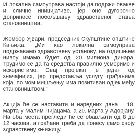
И локална самоуправа настоји да подржи овакве
и сличне иницијативе, јер оне дугорочно
доприносе побољшању здравственог стања
становништва.
Жомбор Ујвари, председник Скупштине општине
Кањижа: „Ми као локална самоуправа
подржавамо здравствену установу, на годишњем
нивоу имамо буџет од 20 милиона динара.
Трудимо се да та средства правилно усмеримо и
искористимо. Овај пројекат је један од
значајнијих, јер представља услугу грађанима
која, по мом мишљењу, има позитиван одјек међу
становништвом.“
Акција ће се наставити и наредних дана – 18.
марта у Малим Пијацама, а 20. марта у Адорјану.
На оба места прегледи ће се обављати од 8 до
12 часова, а грађани треба да понесу само своју
здравствену књижицу.