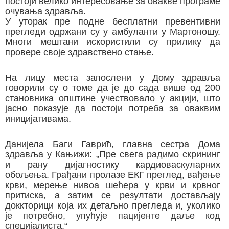
постоји велико интересовање за овакве програме
очувања здравља.
У уторак пре подне бесплатни превентивни
прегледи одржани су у амбуланти у Мартоношу.
Многи мештани искористили су прилику да
провере своје здравствено стање.
На лицу места запослени у Дому здравља
говорили су о томе да је до сада више од 200
становника општине учествовало у акцији, што
јасно показује да постоји потреба за оваквим
иницијативама.
Данијела Баги Гаврић, главна сестра Дома
здравља у Кањижи: „Пре свега радимо скрининг
и рану дијагностику кардиоваскуларних
обољења. Грађани пролазе ЕКГ преглед, вађење
крви, мерење нивоа шећера у крви и крвног
притиска, а затим се резултати достављају
доккторици која их детаљно прегледа и, уколико
је потребно, упућује пацијенте даље код
специјалиста.“