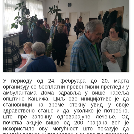
У периоду од 24. фебруара до 20. марта
организују се бесплатни превентивни прегледи у
амбулантама Дома здравља у више насеља
општине Кањижа. Циљ ове иницијативе је да
становници на време стекну увид у своје
здравствено стање и да, уколико је потребно,
што пре започну одговарајуће лечење. Од
почетка акције више од 200 грађана већ је
искористило ову могућност, што показује да