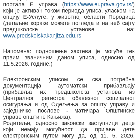
портала Е управа (
https://www.euprava.gov.rs/
)
који је активан током периода уписа, уласком на
опцију Е-Услуге, у животној области Породица
(детаљнe кораке можете погледати на веб сајту
предшколске установе на:
www.predskolskakanjiza.edu.rs
Напомена: подношење захтева је могуће тек
првим званичним даном уписа, односно од
11.5.2026. године.)
Електронским уписом се сва потребна
документација аутоматски прибављају
(прибавља их предшколска установа из
Централног регистра обавезног социјалног
осигурања и од Одељења за општу управу и
заједничке послове - матичара Општинске
управе општине Кањижа).
Родитељи, односно законски заступници деце
који немају могућност да пријаве дете
електронским путем могу да, од 11. 5. 2026.