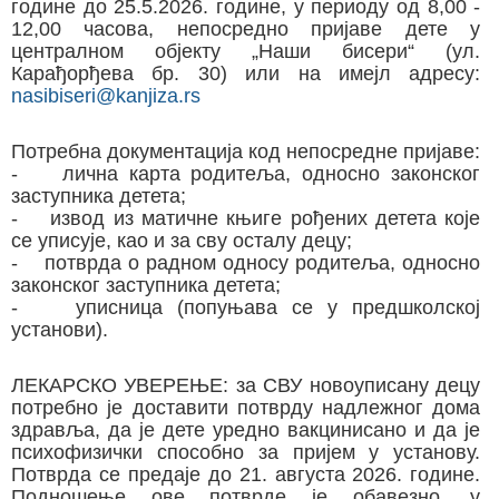
године до 25.5.2026. године, у периоду од 8,00 -
12,00 часова, непосредно пријаве дете у
централном објекту „Наши бисери“ (ул.
Карађорђева бр. 30) или на имејл адресу:
nasibiseri@kanjiza.rs
Потребна документација код непосредне пријаве:
- лична карта родитеља, односно законског
заступника детета;
- извод из матичне књиге рођених детета које
се уписује, као и за сву осталу децу;
- потврда о радном односу родитеља, односно
законског заступника детета;
- уписница (попуњава се у предшколској
установи).
ЛЕКАРСКО УВЕРЕЊЕ: за СВУ новоуписану децу
потребно је доставити потврду надлежног дома
здравља, да је дете уредно вакцинисано и да је
психофизички способно за пријем у установу.
Потврда се предаје до 21. августа 2026. године.
Подношење ове потврде је обавезно, у