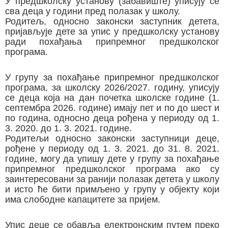
У предшколску установу (забавиште) уписују се
сва деца у години пред полазак у школу.
Родитељ, односно законски заступник детета,
пријављује дете за упис у предшколску установу
ради похађања припремног предшколског
програма.
У групу за похађање припремног предшколског
програма, за школску 2026/2027. годину, уписују
се деца која на дан почетка школске године (1.
септембра 2026. године) имају пет и по до шест и
по година, односно деца рођена у периоду од 1.
3. 2020. до 1. 3. 2021. године.
Родитељи односно законски заступници деце,
рођене у периоду од 1. 3. 2021. до 31. 8. 2021.
године, могу да упишу дете у групу за похађање
припремног предшколског програма ако су
заинтересовани за ранији полазак детета у школу
и исто ће бити примљено у групу у објекту који
има слободне капацитете за пријем.
Упис деце се обавља електронским путем преко