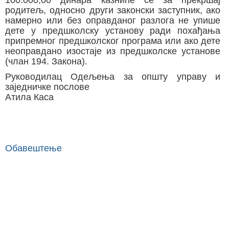
родитељ, односно други законски заступник, ако
намерно или без оправданог разлога не упише
дете у предшколску установу ради похађања
припремног предшколског програма или ако дете
неоправдано изостаје из предшколске установе
(члан 194. Закона).
Руководилац Одељења за општу управу и
заједничке послове
Атила Каса
Обавештење