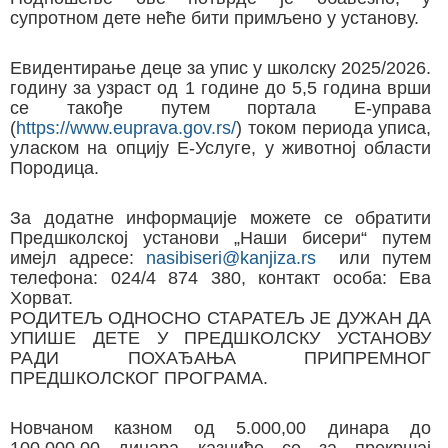
супротном дете неће бити примљено у установу.
Евидентирање деце за упис у школску 2025/2026.
годину за узраст од 1 године до 5,5 година врши
се такође путем портала Е-управа
(
https://www.euprava.gov.rs/
) током периода уписа,
уласком на опцију Е-Услуге, у животној области
Породица.
За додатне информације можете се обратити
Предшколској установи „Наши бисери“ путем
имејл адресе:
nasibiseri@kanjiza.rs
или путем
телефона: 024/4 874 380, контакт особа: Ева
Хорват.
РОДИТЕЉ ОДНОСНО СТАРАТЕЉ ЈЕ ДУЖАН ДА
УПИШЕ ДЕТЕ У ПРЕДШКОЛСКУ УСТАНОВУ
РАДИ ПОХАЂАЊА ПРИПРЕМНОГ
ПРЕДШКОЛСКОГ ПРОГРАМА.
Новчаном казном од 5.000,00 динара до
100.000,00 динара казниће се за прекршај