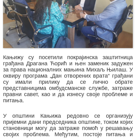
Кањижу су посетили покрајинска заштитница
грађана Драгана Ћорић и њен заменик задужен
за права националних мањина Михаљ Њилаш. У
оквиру програма „Дан отворених врата“ грађани
су имали прилику да се лично обрате
представницима омбудсманске службе, затраже
правни савет, као и да изнесу своје проблеме и
питања.
У општини Кањижа редовно се организују
пријемни дани председника општине, током којих
становници могу да затраже помоћ у решавању
својих проблема. Међутим, постоје питања и