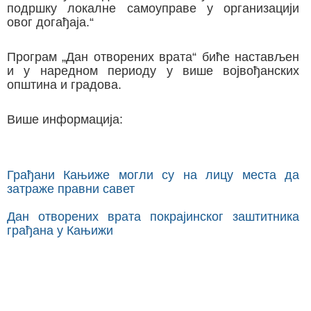
подршку локалне самоуправе у организацији
овог догађаја.“
Програм „Дан отворених врата“ биће настављен
и у наредном периоду у више војвођанских
општина и градова.
Више информација:
Грађани Кањиже могли су на лицу места да
затраже правни савет
Дан отворених врата покрајинског заштитника
грађана у Кањижи