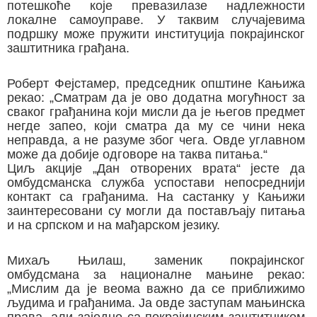
потешкоће које превазилазе надлежности
локалне самоуправе. У таквим случајевима
подршку може пружити институција покрајинског
заштитника грађана.
Роберт Фејстамер, председник општине Кањижа
рекао: „Сматрам да је ово додатна могућност за
сваког грађанина који мисли да је његов предмет
негде запео, који сматра да му се чини нека
неправда, а не разуме због чега. Овде углавном
може да добије одговоре на таква питања.“
Циљ акције „Дан отворених врата“ јесте да
омбудсманска служба успостави непосреднији
контакт са грађанима. На састанку у Кањижи
заинтересовани су могли да постављају питања
и на српском и на мађарском језику.
Михаљ Њилаш, заменик покрајинског
омбудсмана за националне мањине рекао:
„Мислим да је веома важно да се приближимо
људима и грађанима. Ја овде заступам мањинска
права, али заједно са покрајинским заштитником