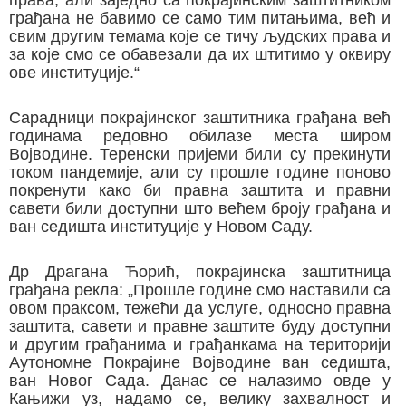
грађана не бавимо се само тим питањима, већ и
свим другим темама које се тичу људских права и
за које смо се обавезали да их штитимо у оквиру
ове институције.“
Сарадници покрајинског заштитника грађана већ
годинама редовно обилазе места широм
Војводине. Теренски пријеми били су прекинути
током пандемије, али су прошле године поново
покренути како би правна заштита и правни
савети били доступни што већем броју грађана и
ван седишта институције у Новом Саду.
Др Драгана Ћорић, покрајинска заштитница
грађана рекла: „Прошле године смо наставили са
овом праксом, тежећи да услуге, односно правна
заштита, савети и правне заштите буду доступни
и другим грађанима и грађанкама на територији
Аутономне Покрајине Војводине ван седишта,
ван Новог Сада. Данас се налазимо овде у
Кањижи уз, надамо се, велику захвалност и