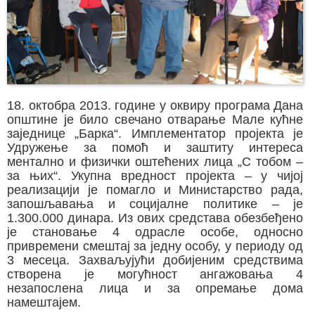
18. октобра 2013. године у оквиру програма Дана
општине је било свечано отварање Мале кућне
заједнице „Барка“. Имплементатор пројекта је
Удружење за помоћ и заштиту интереса
ментално и физички оштећених лица „С тобом –
за њих“. Укупна вредност пројекта – у чијој
реализацији је помагло и Министарство рада,
запошљавања и социјалне политике – је
1.300.000 динара. Из ових средстава обезбеђено
је становање 4 одрасле особе, односно
привремени смештај за једну особу, у периоду од
3 месеца. Захваљујући добијеним средствима
створена је могућност ангажовања 4
незапослена лица и за опремање дома
намештајем.