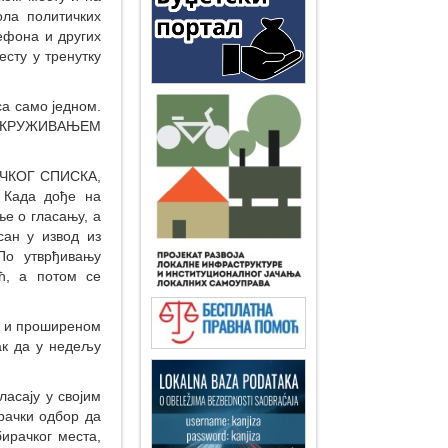
ла политичких
ефона и других
есту у тренутку
а само једном.
 ЗАОКРУЖИВАЊЕМ
ЧКОГ СПИСКА,
Када дође на
е о гласању, а
сан у извод из
По утврђивању
ић, а потом се
 и проширеном
ак да у недељу
сају у својим
ачки одбор да
ирачког места,