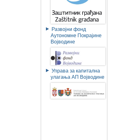
Развојни фонд
Аутономне Покрајине
Војводине
Управа за капитална
улагања АП Војводине