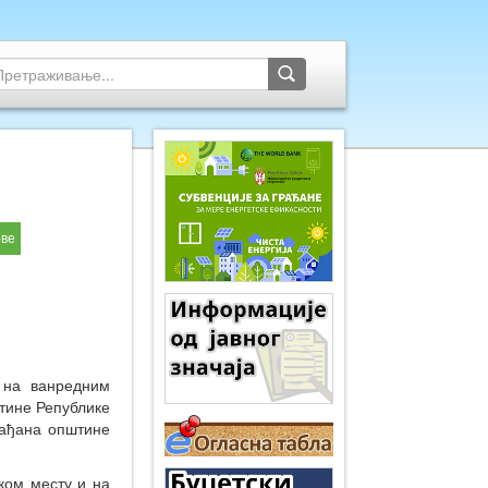
ове
а ванредним
тине Републике
рађана општине
ом месту и на