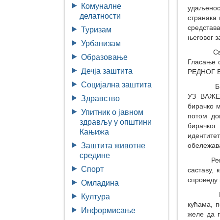
Комуналне
удаљенос
делатности
странака 
средстава
Туризам
његовог з
Урбанизам
Сваки би
Образовање
Гласање 
Дечја заштита
РЕДНОГ 
Социјална заштита
Бирачи 
УЗ ВАЖЕ
Здравство
бирачко м
Упитник о јавном
потом до
здрављу у општини
бирачког
Кањижа
идентите
обележава
Заштита животне
средине
Републич
Спорт
саставу, 
спроведу
Омладина
Грађани 
Култура
кућама, 
Информисање
желе да г