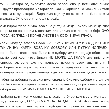
ти 50 метара од бирачког места забрањено је истицање симбо
и другог пропагадног материјала, као и коришћење мобилних тел
 веза и комуникације. Бирачима који су се затекли на бирачком м
атварања биће омогућено да гласају.
рач гласа лично, гласање је тајно. Један бирач може да глас
се врши на овереним гласачким листићима светло плаве боје,
БРОЈА ИСПРЕД ИЗБОРНЕ ЛИСТЕ ЗА КОЈУ БИРАЧ ГЛАСА.
могу да гласају САМО АКО СУ УПИСАНИ У ИЗВОД ИЗ БИРА
ЋУ ЛИЧНУ КАРТУ, ВОЗАЧКУ ДОЗВОЛУ ИЛИ ПУТНУ ИСПРАВУ. 
есто, бирач саопштава бирачком одбору име и предаје обавештењ
казује свој идентитет. Бирач НЕ МОЖЕ ДА ГЛАСА ако није упи
 списка, односно ако не поднесе доказ о свом идентитету. 
та бирач потписује бирачки списак и преузима гласачки лист
 специјалним спрејeм кажипрст десне руке, као знак да је гласао.
ка изборна комисија именовала је бирачке одборе у сталном
који ће сагласно правилима о раду бирачких одбора имати задат
 изборе на 39 БИРАЧКИХ МЕСТА У ОПШТИНИ КАЊИЖА.
који нису у стању да гласају на бирачком месту могу да гла
под условом да ДО 11,00 ЧАСОВА НА ДАН ГЛАСАЊА обавесте бир
ласају, а три члана бирачког одбора ће спровести гласање ван б