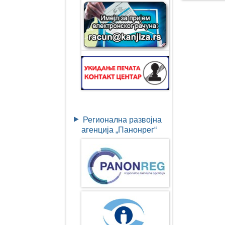
Регионална развојна
агенција „Панонрег“