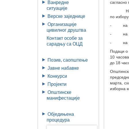
сагласно
Ванредне
ситуације
На дан и
Верске заједнице
по избору
Организације
- на бир
цивилног друштва
- на бир
Контакт особе за
- на бир
сарадњу са ОЦД
Подаци о 
10 часова
Позив, саопштење
до 18 час
Јавне набавке
Општинск
Конкурси
председн
марта, сх
Пројекти
изборна к
Општинске
манифестације
Обједињена
процедура