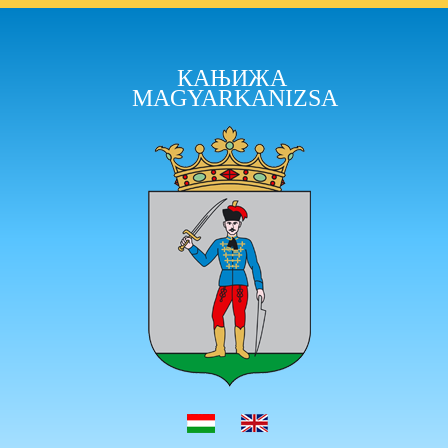
КАЊИЖА
MAGYARKANIZSA