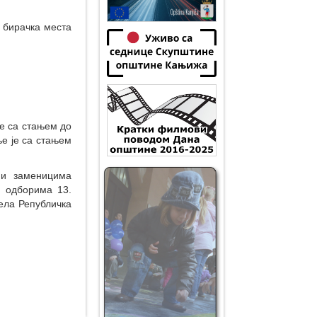
бирачка места
је са стањем до
е је са стањем
 и заменицима
м одборима 13.
ела Републичка