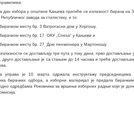
 правилима.
збора у општини Кањижа пратиће се излазност бирача на 3 
 Републичког завода за статистику, и то:
ачком месту бр. 3 Ватрогасни дом у Хоргошу,
ачком месту бр. 17. ОКУ „Cnesa“ у Кањижи и
ачком месту бр. 27. Дом пензионера у Мартоношу.
излазности се достављају три пута у току дана, прво достављање 
, друго достављање је са стањем до 14 часова и треће достављањ
ова.
а управа је 10. марта одржала инструктажу председницима
ика бирачких одбора, а изборни материјал је предала бирачки
одно одредбама Роковника за вршење изборних радњи који је дон
омисија.