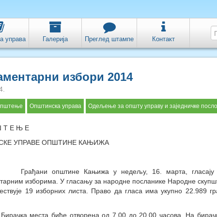
а управа
Галерија
Преглед штампе
Контакт
аментарни избори 2014
4.
општење
Општинска управа
Одељење за општу управу и заједничке посл
Ш Т Е Њ Е
КЕ УПРАВЕ ОПШТИНЕ КАЊИЖА
и општине Кањижа у недељу, 16. марта, гласају н
тарним изборима. У гласању за народне посланике Народне скупш
ествује 19 изборних листа. Право да гласа има укупно 22.989 г
места биће отворена од 7.00 до 20.00 часова. На бирачк