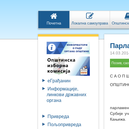
Почетна
Локална самоуправа
Општинск
Парл
14.03.201
Позив, са
С А О П 
eГрађанин
ОПШТИНС
Информације,
линкови државних
органа
Грађан
парламен
Србије уч
Привреда
Кањижа.
Пољопривреда
Бирачка 