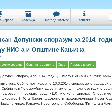
а управа
Галерија
Преглед штампе
Контакт
сан Допунски споразум за 2014. год
ђу НИС-а и Општине Кањижа
4.
ивотне средине
Социјална заштита
Спорт
Преглед штампе
 Допунски споразум за 2014. годину између НИС-а и Општине Кањ
дустрија Србије потписала је 13.3.2014. споразуме о сарадњи с
 Србији који ће омогућити да се у тим општинама ове године реал
о одговорни пројекти, вредни110 милиона динара. Споразуме
и директор НИС-а Кирил Кравченко и градоначелници Новог Са
Ниша, Кикинде, Кањиже, Новог Бечеја, Србобрана, Житишта и Чачк