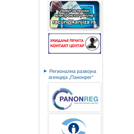
Регионална развојна
агенција „Панонрег“