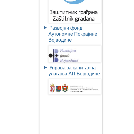
Развојни фонд
Аутономне Покрајине
Војводине
Управа за капитална
улагања АП Војводине