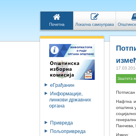
Почетна
Локална самоуправа
Општинск
Потпи
изме
17.03.201
Заштита ж
eГрађанин
Потписан
Информације,
линкови државних
Нафтна ин
органа
општина у
социјалн
генералн
Привреда
Панчева, 
Пољопривреда
Извор: