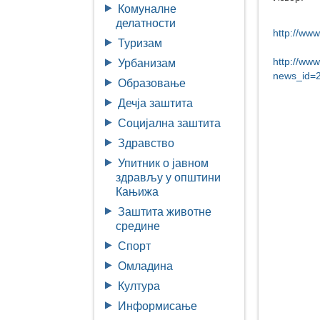
Комуналне
делатности
http://www
Туризам
http://ww
Урбанизам
news_id=
Образовање
Дечја заштита
Социјална заштита
Здравство
Упитник о јавном
здрављу у општини
Кањижа
Заштита животне
средине
Спорт
Омладина
Култура
Информисање