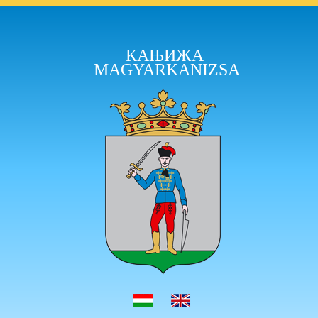
КАЊИЖА
MAGYARKANIZSA