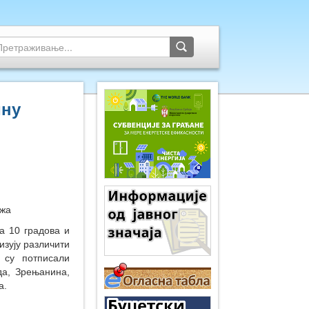
ину
ижа
а 10 градова и
изују различити
 су потписали
да, Зрењанина,
а.