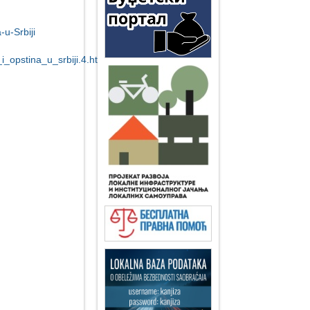
u-Srbiji
_opstina_u_srbiji.4.html?