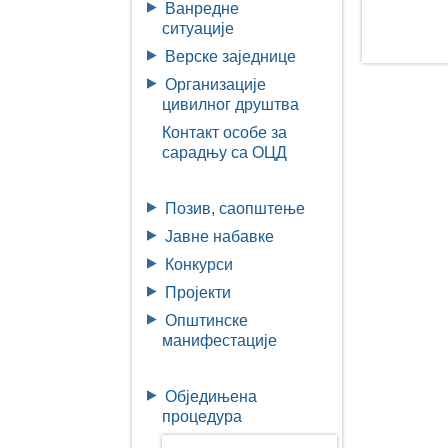
Ванредне
ситуације
Верске заједнице
Организације
цивилног друштва
Контакт особе за
сарадњу са ОЦД
Позив, саопштење
Јавне набавке
Конкурси
Пројекти
Општинске
манифестације
Обједињена
процедура