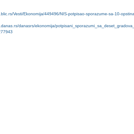
.blic.rs/Vesti/Ekonomija/449496/NIS-potpisao-sporazume-sa-10-opstina-
w.danas.rs/danasrs/ekonomija/potpisani_sporazumi_sa_deset_gradova_i
277943