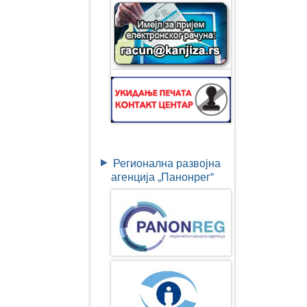
Регионална развојна
агенција „Панонрег“