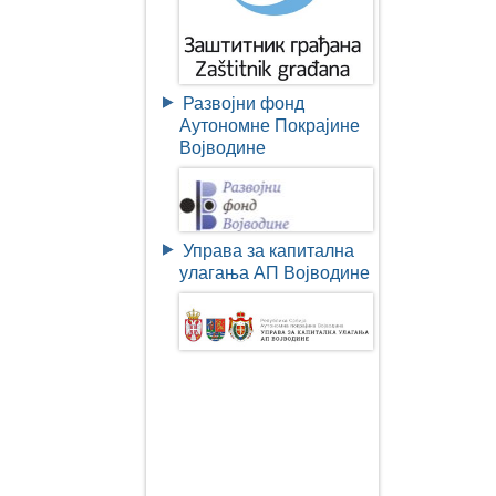
Развојни фонд
Аутономне Покрајине
Војводине
Управа за капитална
улагања АП Војводине