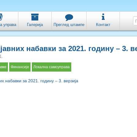
а управа
Галерија
Преглед штампе
Контакт
јавних набавки за 2021. годину – 3. в
1.
авке
Финансије
Локална самоуправа
их набавки за 2021. годину – 3. верзија