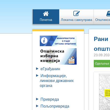
Почетна
Локална самоуправа
Општинск
Рани 
општ
23.09.202
Одељење з
eГрађанин
Информације,
линкови државних
органа
Привреда
Пољопривреда