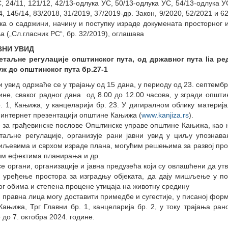
, 24/11, 121/12, 42/13-одлука УС, 50/13-одлука УС, 54/13-одлука У
4, 145/14, 83/2018, 31/2019, 37/2019-др. Закон, 9/2020, 52/2021 и 62
а о садржини, начину и поступку израде докумената просторног и
 („Сл.гласник РС“, бр. 32/2019), оглашава
ВНИ УВИД
етаљне регулације општинског пута, од државног пута Iia ре
ж до општинског пута бр.27-1
и увид одржаће се у трајању од 15 дана, у периоду од 23. септембр
ине, сваког радног дана од 8.00 до 12.00 часова, у згради општ
. 1, Кањижа, у канцеларији бр. 23. У дигиралном облику материј
 интернет презентацији општине Кањижа (
www.kanjiza.rs
).
за грађевинске послове Општинске управе општине Кањижа, као 
таљне регулације, организује рани јавни увид у циљу упознава
иљевима и сврхом израде плана, могућим решењима за развој про
им ефектима планирања и др.
се органи, организације и јавна предузећа који су овлашћени да утв
и уређење простора за изградњу објеката, да дају мишљење у по
г обима и степена процене утицаја на животну средину
 правна лица могу доставити примедбе и сугестије, у писаној фор
ањижа, Трг Главни бр. 1, канцеларија бр. 2, у току трајања рано
е до 7. октобра 2024. године.