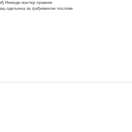
ађ Немеди мастер правник
лац одељења за грађевинске пословe