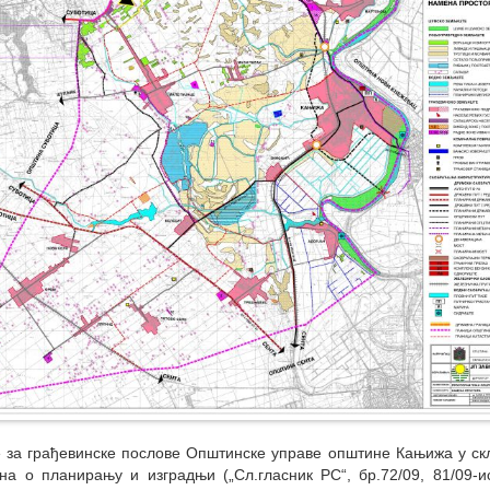
за грађевинске послове Општинске управе општине Кањижа у ск
на о планирању и изградњи („Сл.гласник РС“, бр.72/09, 81/09-ис