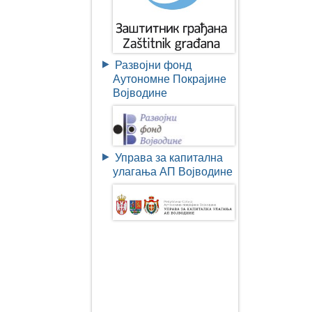
Развојни фонд
Аутономне Покрајине
Војводине
Управа за капитална
улагања АП Војводине