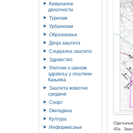
Комуналне
делатности
Туризам
Урбанизам
Образовање
Дечја заштита
Социјална заштита
Здравство
Упитник о јавном
здрављу у општини
Кањижа
Заштита животне
средине
Спорт
Омладина
Култура
Одељење 
Информисање
45а. Зако