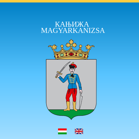
КАЊИЖА
MAGYARKANIZSA