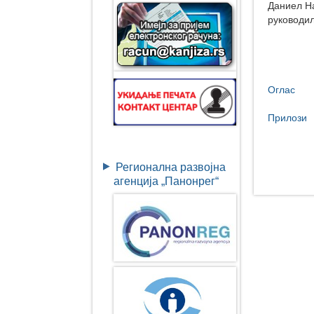
Даниел Н
руководи
Оглас
Прилози
Регионална развојна
агенција „Панонрег“