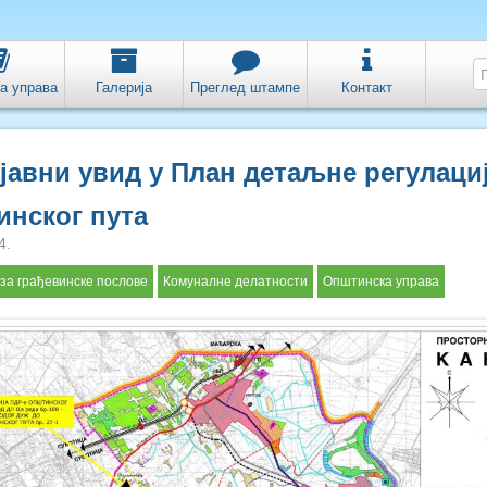
а управа
Галерија
Преглед штампе
Контакт
јавни увид у План детаљне регулаци
инског пута
4.
а грађевинске послове
Комуналне делатности
Општинска управа