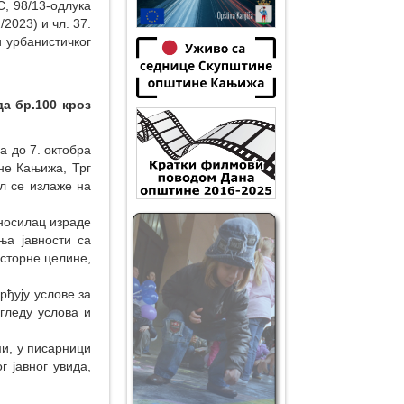
С, 98/13-одлука
/2023) и чл. 37.
 урбанистичког
да бр.100 кроз
а до 7. октобра
ине Кањижа, Трг
ал се излаже на
носилац израде
ња јавности са
сторне целине,
рђују услове за
гледу услова и
ми, у писарници
г јавног увида,