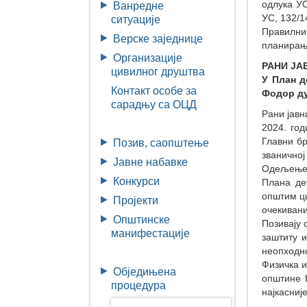
одлука УС
Ванредне
УС, 132/1
ситуације
Правилник
Верске заједнице
планирања
Организације
РАНИ ЈА
цивилног друштва
У План д
Контакт особе за
Фодор ду
сарадњу са ОЦД
Рани јавн
2024. год
Главни бр
Позив, саопштење
званичној
Јавне набавке
Одељење 
Конкурси
Плана де
општим ц
Пројекти
очекиван
Општинске
Позивају 
манифестације
заштиту 
неопходно
Физичка и
Обједињена
општине К
процедура
најкасниј