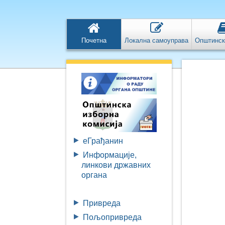
Почетна
Локална самоуправа
Општинск
eГрађанин
Информације,
линкови државних
органа
Привреда
Пољопривреда