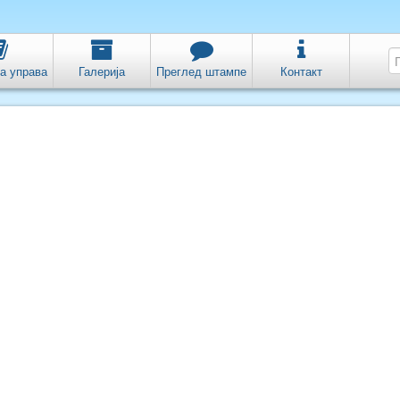
а управа
Галерија
Преглед штампе
Контакт