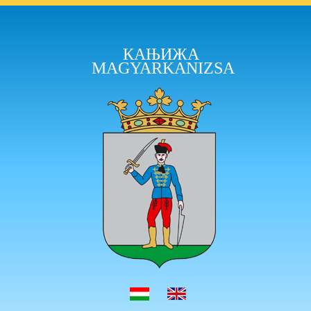
КАЊИЖА
MAGYARKANIZSA