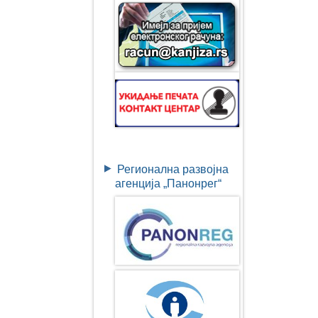
Регионална развојна
агенција „Панонрег“