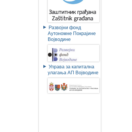
Развојни фонд
Аутономне Покрајине
Војводине
Управа за капитална
улагања АП Војводине