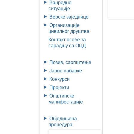
Ванредне
ситуације
Верске заједнице
Организације
цивилног друштва
Контакт особе за
сарадњу са ОЦД
Позив, саопштење
Јавне набавке
Конкурси
Пројекти
Општинске
манифестације
Обједињена
процедура