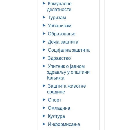
Комуналне
делатности
Туризам
Урбанизам
Образовање
Дечја заштита
Социјална заштита
Здравство
Упитник о јавном
здрављу у општини
Кањижа
Заштита животне
средине
Спорт
Омладина
Култура
Информисање